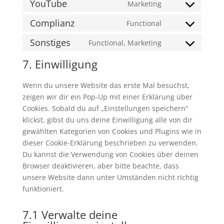
to
YouTube
Marketing
google-
Consent
service
fonts
to
Complianz
Functional
google-
Consent
service
maps
to
Sonstiges
Functional, Marketing
youtube
Consent
service
to
7. Einwilligung
complianz
service
sonstiges
Wenn du unsere Website das erste Mal besuchst,
zeigen wir dir ein Pop-Up mit einer Erklärung über
Cookies. Sobald du auf „Einstellungen speichern“
klickst, gibst du uns deine Einwilligung alle von dir
gewählten Kategorien von Cookies und Plugins wie in
dieser Cookie-Erklärung beschrieben zu verwenden.
Du kannst die Verwendung von Cookies über deinen
Browser deaktivieren, aber bitte beachte, dass
unsere Website dann unter Umständen nicht richtig
funktioniert.
7.1 Verwalte deine