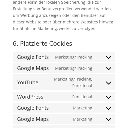
andere Form der lokalen Speicherung, die zur
Erstellung von Benutzerprofilen verwendet werden,
um Werbung anzuzeigen oder den Benutzer auf
dieser Website oder über mehrere Websites hinweg
für ähnliche Marketingzwecke zu verfolgen.
6. Platzierte Cookies
Google Fonts
Marketing/Tracking
Consent
to
Google Maps
Marketing/Tracking
Consent
service
to
Marketing/Tracking,
google-
YouTube
service
Consent
Funktional
fonts
google-
to
WordPress
Functional
maps
service
Consent
youtube
to
Google Fonts
Marketing
Consent
service
to
Google Maps
Marketing
wordpress
Consent
service