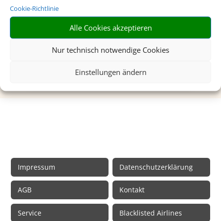
Cookie-Richtlinie
Hier erhalten Sie kompetente
reisemedizinische Beratung für Ihr Ferienziel.
Alle Cookies akzeptieren
Mehr dazu
Nur technisch notwendige Cookies
Einstellungen ändern
Rechtliche Informationen
Impressum
Datenschutzerklärung
AGB
Kontakt
Service
Blacklisted Airlines