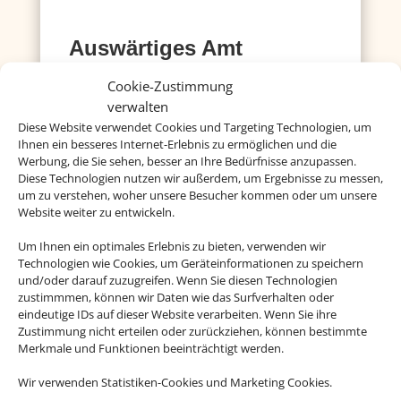
Auswärtiges Amt
Hier gibt´s Infos zu Ländern, Visa, Europa und
Cookie-Zustimmung
einigem mehr
verwalten
Diese Website verwendet Cookies und Targeting Technologien, um
Mehr dazu
Ihnen ein besseres Internet-Erlebnis zu ermöglichen und die
Werbung, die Sie sehen, besser an Ihre Bedürfnisse anzupassen.
Diese Technologien nutzen wir außerdem, um Ergebnisse zu messen,
um zu verstehen, woher unsere Besucher kommen oder um unsere
Deutsche Visa und
Website weiter zu entwickeln.
Konsular Gesellschaft
Um Ihnen ein optimales Erlebnis zu bieten, verwenden wir
Hier erhalten Sie Visa- und
Technologien wie Cookies, um Geräteinformationen zu speichern
und/oder darauf zuzugreifen. Wenn Sie diesen Technologien
Einreiseinformationen.
zustimmmen, können wir Daten wie das Surfverhalten oder
eindeutige IDs auf dieser Website verarbeiten. Wenn Sie ihre
Mehr dazu
Zustimmung nicht erteilen oder zurückziehen, können bestimmte
Merkmale und Funktionen beeinträchtigt werden.
Wir verwenden Statistiken-Cookies und Marketing Cookies.
Reisemedizin