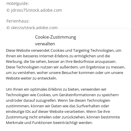
Hotelguide:
© jdross75/stock.adobe.com
Ferienhaus:
© olezzo/stock.adobe.com
Cookie-Zustimmung
Kreuzfahrten:
verwalten
© napa74/stock.adobe.com
Diese Website verwendet Cookies und Targeting Technologien, um
© mh90photo/stock.adobe.com
Ihnen ein besseres Internet-Erlebnis zu ermöglichen und die
© NAN/stock.adobe.com
Werbung, die Sie sehen, besser an Ihre Bedürfnisse anzupassen.
Diese Technologien nutzen wir außerdem, um Ergebnisse zu messen,
Charterflug + Linienflug:
um zu verstehen, woher unsere Besucher kommen oder um unsere
© Jag_cz/stock.adobe.com
Website weiter zu entwickeln.
© Lukas Gojda/stock.adobe.com
Um Ihnen ein optimales Erlebnis zu bieten, verwenden wir
Flughafenparken:
Technologien wie Cookies, um Geräteinformationen zu speichern
und/oder darauf zuzugreifen. Wenn Sie diesen Technologien
© Day Of Victory Stu/stock.adobe.com
zustimmmen, können wir Daten wie das Surfverhalten oder
eindeutige IDs auf dieser Website verarbeiten. Wenn Sie ihre
Bahn:
Zustimmung nicht erteilen oder zurückziehen, können bestimmte
© HildaWeges/stock.adobe.com
Merkmale und Funktionen beeinträchtigt werden.
Balearen: