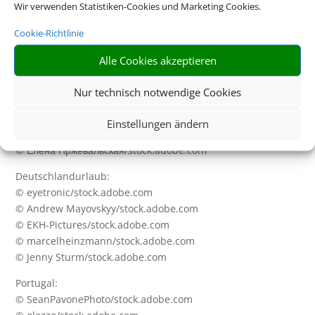
Wir verwenden Statistiken-Cookies und Marketing Cookies.
© pixelliebe/stock.adobe.com
© vulcanus/stock.adobe.com
Cookie-Richtlinie
© pkazmierczak/stock.adobe.com
© lunamarina/stock.adobe.com
Alle Cookies akzeptieren
Dubai
Nur technisch notwendige Cookies
© Cara-Foto/stock.adobe.com
© Andrey Bandurenko/stock.adobe.com
Einstellungen ändern
© Sophie James/stock.adobe.com
© Елена Пржевальская/stock.adobe.com
Deutschlandurlaub:
© eyetronic/stock.adobe.com
© Andrew Mayovskyy/stock.adobe.com
© EKH-Pictures/stock.adobe.com
© marcelheinzmann/stock.adobe.com
© Jenny Sturm/stock.adobe.com
Portugal:
© SeanPavonePhoto/stock.adobe.com