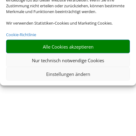
Zustimmung nicht erteilen oder zurückziehen, können bestimmte
Impressum
Datenschutzerklärung
Merkmale und Funktionen beeinträchtigt werden.
AGB
Kontakt
Wir verwenden Statistiken-Cookies und Marketing Cookies.
Cookie-Richtlinie
Service
Blacklisted Airlines
Alle Cookies akzeptieren
Online Check-In
Barrierefreiheitserklärun
g
Nur technisch notwendige Cookies
Einstellungen ändern
© 2026 • Schmetterling